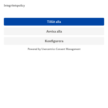
NYMANS UR STOCKHOLM
Till kassan
Biblioteksgatan 1
+46 8-545 061 60
stockholm@nymansur.com
OM OSS
INFORMATION
Om Nymans Ur
Boka möte
Våra butiker
FAQ
Press
Personuppgiftspolicy