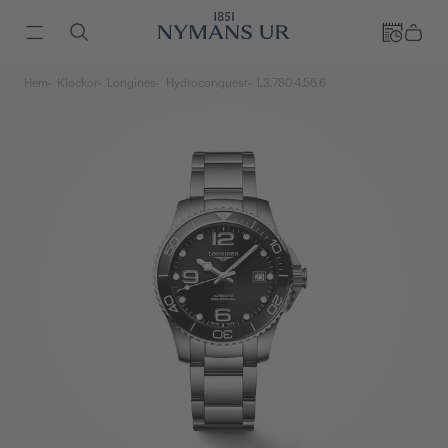
Hem
Klockor
Longines
Hydroconquest
L3.780.4.56.6