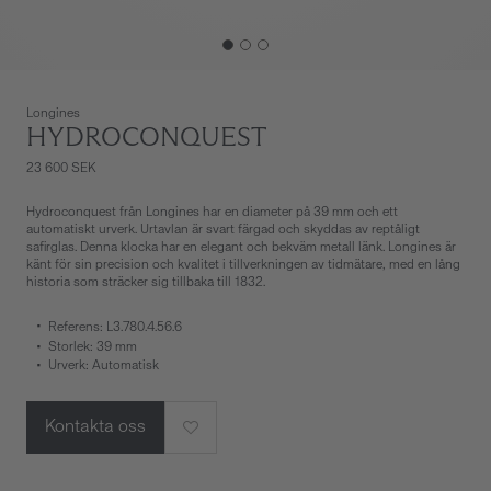
Longines
HYDROCONQUEST
23 600 SEK
Hydroconquest från Longines har en diameter på 39 mm och ett
automatiskt urverk. Urtavlan är svart färgad och skyddas av reptåligt
safirglas. Denna klocka har en elegant och bekväm metall länk. Longines är
känt för sin precision och kvalitet i tillverkningen av tidmätare, med en lång
historia som sträcker sig tillbaka till 1832.
Referens: L3.780.4.56.6
Storlek: 39 mm
Urverk: Automatisk
Kontakta oss