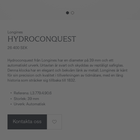
Longines
HYDROCONQUEST
26 400 SEK
Hydroconquest från Longines har en diameter på 39 mm och ett
automatiskt urverk. Urtavlan är svart och skyddas av reptåligt safirglas.
Denna klocka har en elegant och bekväm länk av metall. Longines är känt
för sin precision och kvalitet i tillverkningen av tidmätare, med en lång
historia som sträcker sig tillbaka till 1832.
Referens: L3.779.4.90.6
Storlek: 39 mm
Urverk: Automatisk
Kontakta oss