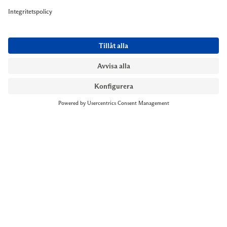
NYMANS UR STOCKHOLM
Till kassan
Biblioteksgatan 1
+46 8-545 061 60
stockholm@nymansur.com
OM OSS
INFORMATION
Om Nymans Ur
Boka möte
Våra butiker
FAQ
Press
Personuppgiftspolicy