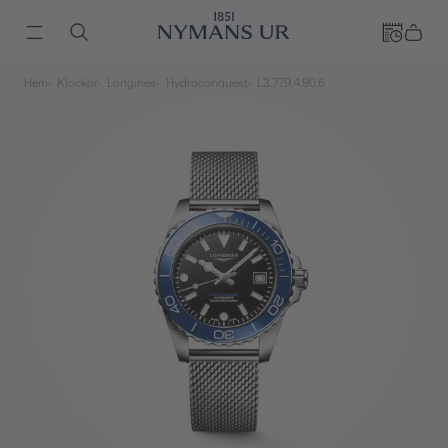
Hem
Klockor
Longines
Hydroconquest
L3.779.4.90.6