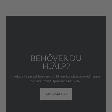
skador som orsakats av felaktig
eller oaktsam hantering av
klockan. Garantin gäller heller
inte om klockan har hanterats
av obehörig tredje part.
BEHÖVER DU
HJÄLP?
Tveka inte på att höra av dig till vår kundservice vid frågor
om sortiment, tjänster eller butik.
Kontakta oss