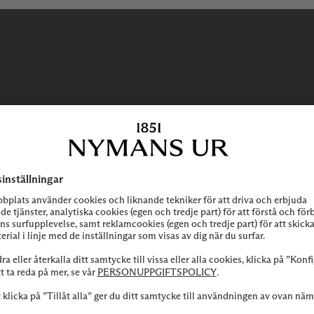
BEHÖVER DU
HJÄLP?
 att höra av dig till vår kundservice vid frågor om sortiment, tjänste
Kontakta oss