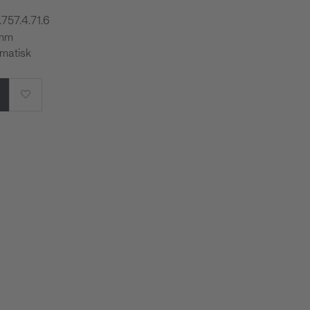
.757.4.71.6
 mm
omatisk