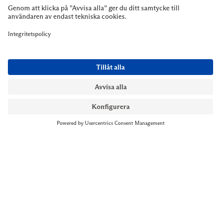
NYMANS UR STOCKHOLM
Till kassan
Biblioteksgatan 1
+46 8-545 061 60
stockholm@nymansur.com
OM OSS
INFORMATION
Om Nymans Ur
Boka möte