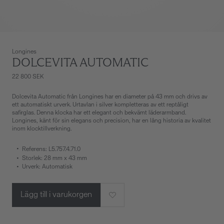
Longines
DOLCEVITA AUTOMATIC
22 800 SEK
Dolcevita Automatic från Longines har en diameter på 43 mm och drivs av
ett automatiskt urverk. Urtavlan i silver kompletteras av ett reptåligt
safirglas. Denna klocka har ett elegant och bekvämt läderarmband.
Longines, känt för sin elegans och precision, har en lång historia av kvalitet
inom klocktillverkning.
Referens: L5.757.4.71.0
Storlek: 28 mm x 43 mm
Urverk: Automatisk
Lägg till i varukorgen