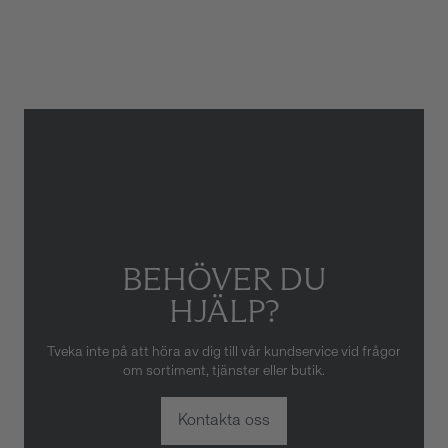
Armbandstyp
Läder
Gäller inte för slitage eller
skador som orsakats av felaktig
eller oaktsam hantering av
klockan. Garantin gäller heller
inte om klockan har hanterats
av obehörig tredje part.
BEHÖVER DU
HJÄLP?
Tveka inte på att höra av dig till vår kundservice vid frågor
om sortiment, tjänster eller butik.
Kontakta oss