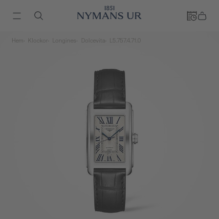
Hem
Klockor
Longines
Dolcevita
L5.757.4.71.0