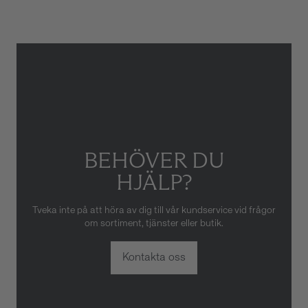
skador som orsakats av felaktig
eller oaktsam hantering av
klockan. Garantin gäller heller
inte om klockan har hanterats
av obehörig tredje part.
BEHÖVER DU
HJÄLP?
Tveka inte på att höra av dig till vår kundservice vid frågor
om sortiment, tjänster eller butik.
Kontakta oss