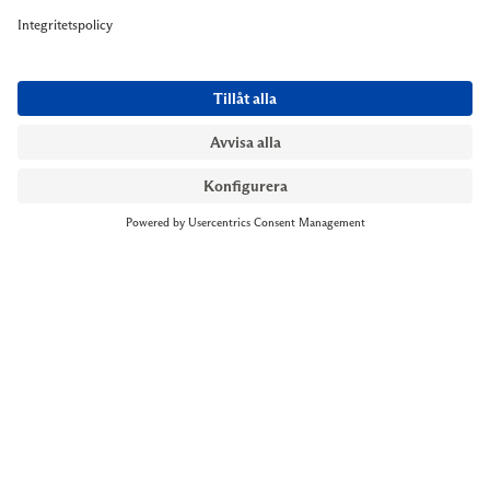
NYMANS UR STOCKHOLM
Till kassan
Biblioteksgatan 1
+46 8-545 061 60
stockholm@nymansur.com
OM OSS
INFORMATION
Om Nymans Ur
Boka möte
Våra butiker
FAQ
Press
Personuppgiftspolicy