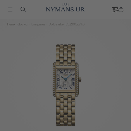
Hem
Klockor
Longines
Dolcevita
L5.200.7.71.6