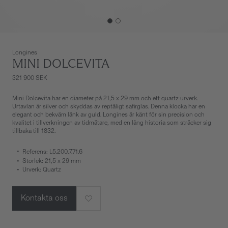
Longines
MINI DOLCEVITA
321 900 SEK
Mini Dolcevita har en diameter på 21,5 x 29 mm och ett quartz urverk.
Urtavlan är silver och skyddas av reptåligt safirglas. Denna klocka har en
elegant och bekväm länk av guld. Longines är känt för sin precision och
kvalitet i tillverkningen av tidmätare, med en lång historia som sträcker sig
tillbaka till 1832.
Referens: L5.200.7.71.6
Storlek: 21,5 x 29 mm
Urverk: Quartz
Kontakta oss