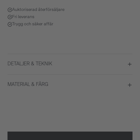
Auktoriserad återförsäljare
Fri leverans
Trygg och säker affär
DETALJER & TEKNIK
Diameter
29
MATERIAL & FÄRG
Urverk
Quartz
ATM/Vattentålig
3 ATM
Boett material
Rostfritt stål
Färg på urtavla
Silver
Glas
Safirglas
Armbandstyp
Länk