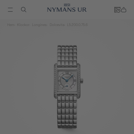
Hem
Klockor
Longines
Dolcevita
L5.200.0.75.6