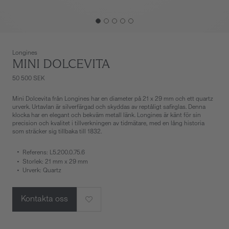
Longines
MINI DOLCEVITA
50 500 SEK
Mini Dolcevita från Longines har en diameter på 21 x 29 mm och ett quartz
urverk. Urtavlan är silverfärgad och skyddas av reptåligt safirglas. Denna
klocka har en elegant och bekväm metall länk. Longines är känt för sin
precision och kvalitet i tillverkningen av tidmätare, med en lång historia
som sträcker sig tillbaka till 1832.
Referens: L5.200.0.75.6
Storlek: 21 mm x 29 mm
Urverk: Quartz
Kontakta oss