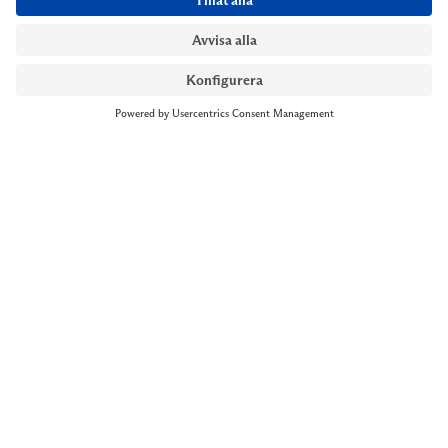
NYMANS UR STOCKHOLM
Till kassan
Biblioteksgatan 1
+46 8-545 061 60
stockholm@nymansur.com
OM OSS
INFORMATION
Om Nymans Ur
Boka möte
Våra butiker
FAQ
Press
Personuppgiftspolicy
Jobba hos oss
Försäljningsvillkor