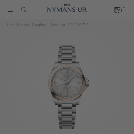
Hem
Klockor
Longines
Conquest
L3.320.5.72.6