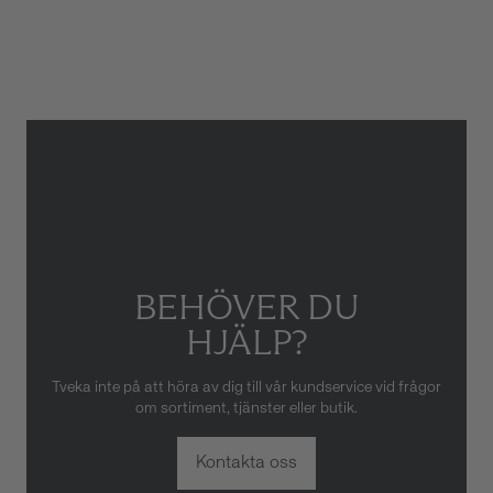
Armbandstyp
Länk
Gäller inte för slitage eller
skador som orsakats av felaktig
eller oaktsam hantering av
klockan. Garantin gäller heller
inte om klockan har hanterats
av obehörig tredje part.
BEHÖVER DU
HJÄLP?
Tveka inte på att höra av dig till vår kundservice vid frågor
om sortiment, tjänster eller butik.
Kontakta oss