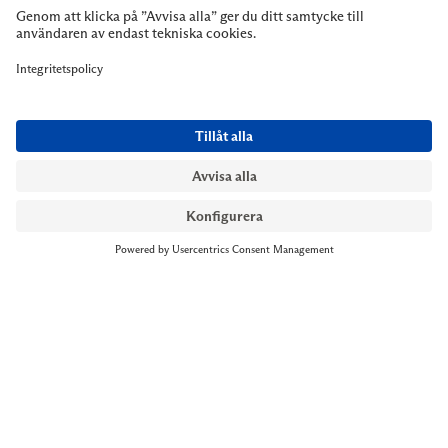
NYMANS UR STOCKHOLM
Till kassan
Biblioteksgatan 1
+46 8-545 061 60
stockholm@nymansur.com
OM OSS
INFORMATION
Om Nymans Ur
Boka möte