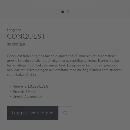
Longines
CONQUEST
39 000 SEK
Conquest från Longines har en diameter på 30 mm och ett automatiskt
urverk. Urtavlan är silvrig och skyddas av reptåligt safirglas. Denna klocka
har en elegant och bekväm metall länk. Longines är känt för sin precision
och kvalitet i tillverkningen av tidmätare, med en lång historia som sträcker
sig tillbaka till 1832.
Referens: L3.320.5.72.6
Storlek: 30 mm
Urverk: Automatisk
Lägg till i varukorgen