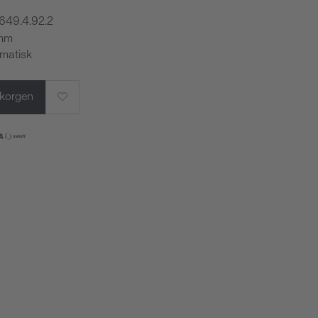
.649.4.92.2
 mm
omatisk
rukorgen