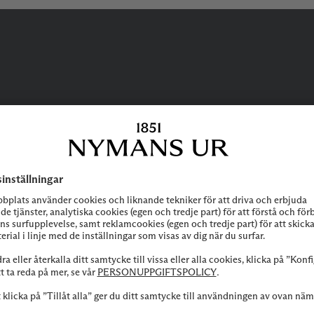
BEHÖVER DU
HJÄLP?
 att höra av dig till vår kundservice vid frågor om sortiment, tjänste
Kontakta oss