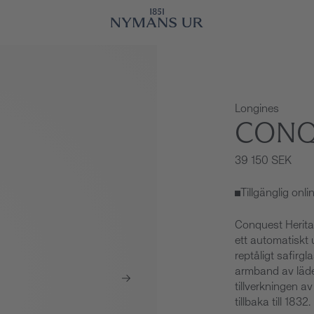
Longines
CONQ
39 150 SEK
Tillgänglig onl
Conquest Herita
ett automatiskt 
reptåligt safirg
armband av läder
tillverkningen a
tillbaka till 1832.