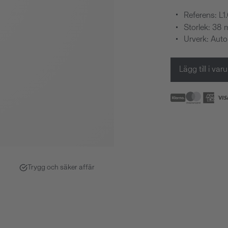
Referens: L1
Storlek: 38
Urverk: Aut
Lägg till i va
Trygg och säker affär