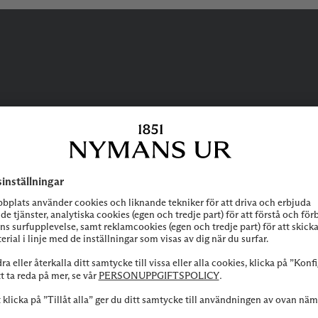
BEHÖVER DU
HJÄLP?
 att höra av dig till vår kundservice vid frågor om sortiment, tjänste
Kontakta oss