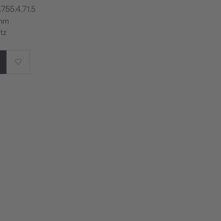
.755.4.71.5
 mm
tz