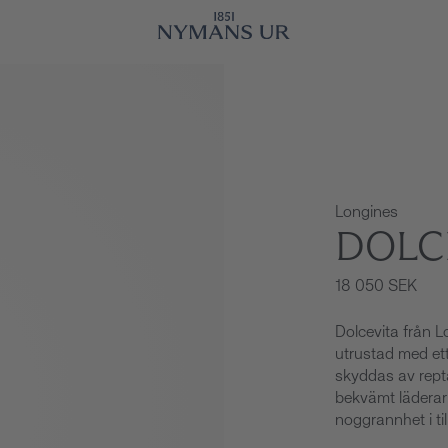
Longines
DOLC
18 050 SEK
Dolcevita från 
utrustad med ett
skyddas av reptå
bekvämt läderar
noggrannhet i ti