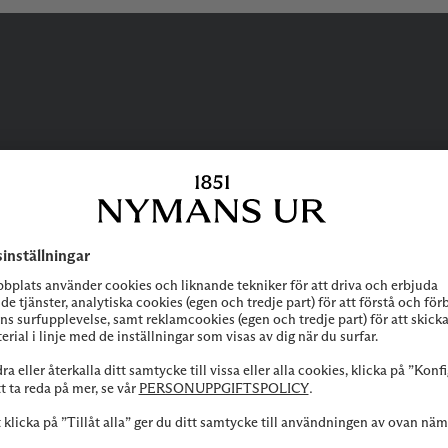
BEHÖVER DU
HJÄLP?
 att höra av dig till vår kundservice vid frågor om sortiment, tjänste
Kontakta oss