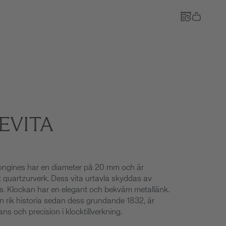
Till kassan
EVITA
Longines har en diameter på 20 mm och är
 quartzurverk. Dess vita urtavla skyddas av
las. Klockan har en elegant och bekväm metallänk.
n rik historia sedan dess grundande 1832, är
ans och precision i klocktillverkning.