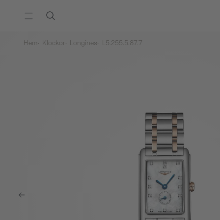
Hem
Klockor
Longines
L5.255.5.87.7