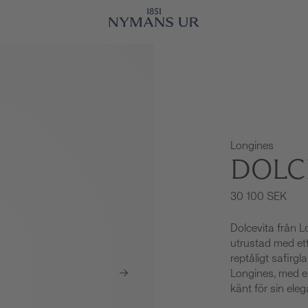
Longines
DOLC
30 100 SEK
Dolcevita från 
utrustad med ett
reptåligt safirg
Longines, med e
känt för sin eleg