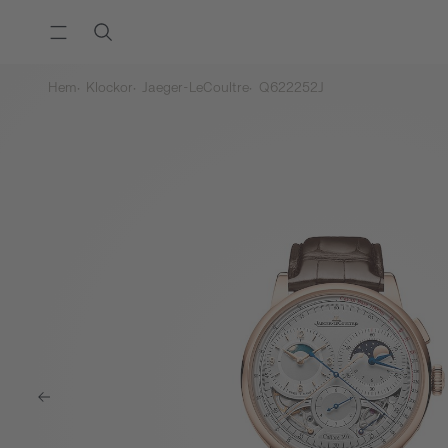
Hem
Klockor
Jaeger-LeCoultre
Q622252J