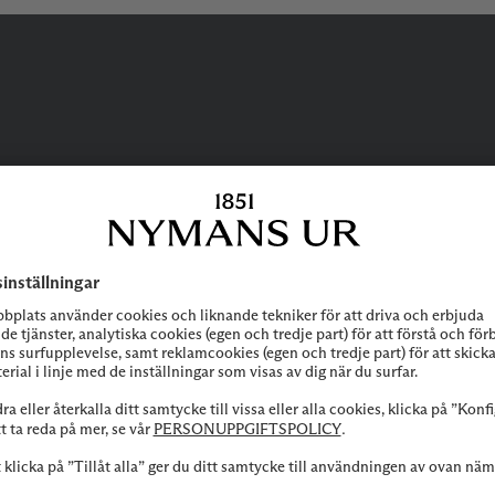
BEHÖVER DU
HJÄLP?
 att höra av dig till vår kundservice vid frågor om sortiment, tjänste
Kontakta oss