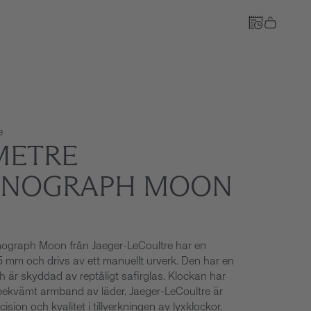
Till kassan
e
ETRE
NOGRAPH MOON
ograph Moon från Jaeger-LeCoultre har en
 mm och drivs av ett manuellt urverk. Den har en
ch är skyddad av reptåligt safirglas. Klockan har
 bekvämt armband av läder. Jaeger-LeCoultre är
cision och kvalitet i tillverkningen av lyxklockor.