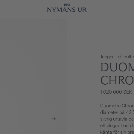
Jaeger-LeCoultr
DUOM
CHRO
1 020 000 SEK
Duometre Chron
diameter på 42,5
silvrig urtavla o
ett elegant och
känta för sin pre