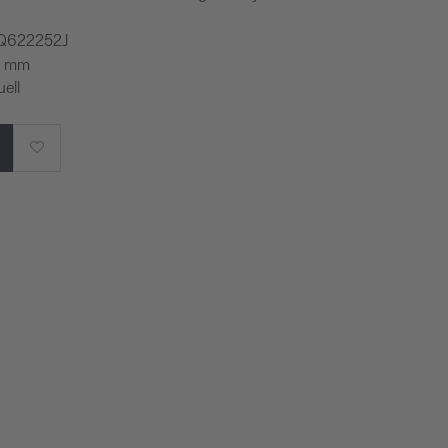
 Q622252J
,5 mm
ell