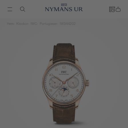
Hem
Klockor
IWC
Portugieser
IW344202