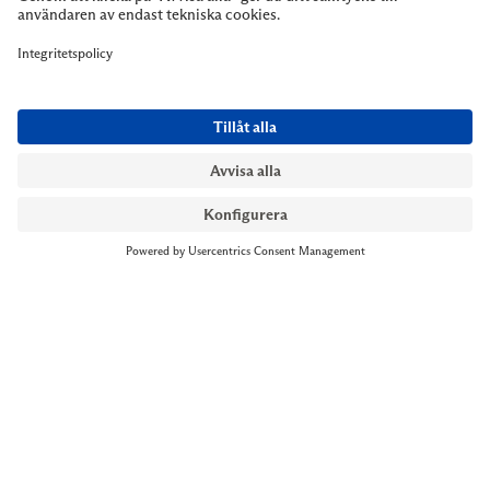
NYMANS UR STOCKHOLM
Till kassan
Biblioteksgatan 1
+46 8-545 061 60
stockholm@nymansur.com
OM OSS
INFORMATION
Om Nymans Ur
Boka möte
Våra butiker
FAQ