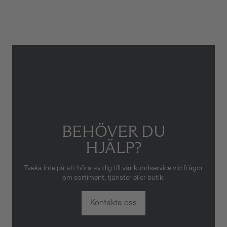
Gäller inte för slitage eller
skador som orsakats av felaktig
eller oaktsam hantering av
klockan. Garantin gäller heller
inte om klockan har hanterats
av obehörig tredje part.
BEHÖVER DU
HJÄLP?
Tveka inte på att höra av dig till vår kundservice vid frågor
om sortiment, tjänster eller butik.
Kontakta oss