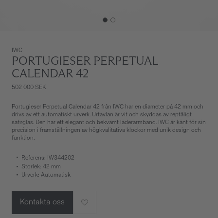
IWC
PORTUGIESER PERPETUAL
CALENDAR 42
502 000 SEK
Portugieser Perpetual Calendar 42 från IWC har en diameter på 42 mm och
drivs av ett automatiskt urverk. Urtavlan är vit och skyddas av reptåligt
safirglas. Den har ett elegant och bekvämt läderarmband. IWC är känt för sin
precision i framställningen av högkvalitativa klockor med unik design och
funktion.
Referens: IW344202
Storlek: 42 mm
Urverk: Automatisk
Kontakta oss