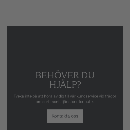
Gäller inte för slitage eller
skador som orsakats av felaktig
eller oaktsam hantering av
klockan. Garantin gäller heller
inte om klockan har hanterats
av obehörig tredje part.
BEHÖVER DU
HJÄLP?
Tveka inte på att höra av dig till vår kundservice vid frågor
om sortiment, tjänster eller butik.
Kontakta oss