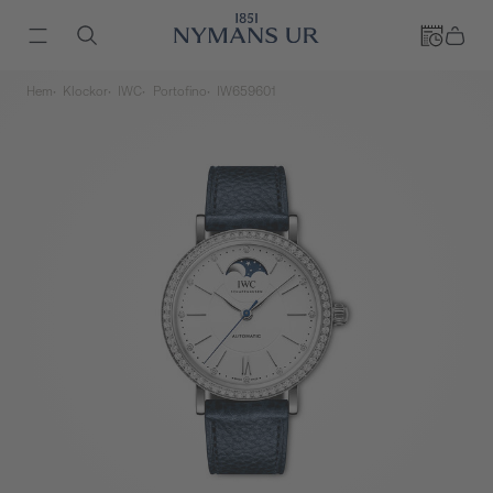
Hem
Klockor
IWC
Portofino
IW659601