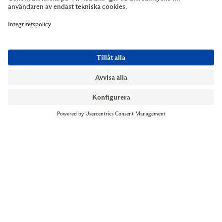
NYMANS UR STOCKHOLM
Till kassan
Biblioteksgatan 1
+46 8-545 061 60
stockholm@nymansur.com
OM OSS
INFORMATION
Om Nymans Ur
Boka möte
Våra butiker
FAQ