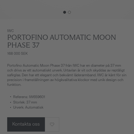
IWC
PORTOFINO AUTOMATIC MOON
PHASE 37
168 000 SEK
Portofino Automatic Moon Phase 37 från IWC har en diameter på 37 mm
och drivs av ett automatiskt urverk. Urtavlan är vit och skyddas av reptåligt
safirglas. Den har ett elegant och bekvämt läderarmband. IWC är känt för sin
precision i framställningen av högkvalitativa klockor med unik design och
funktion.
Referens: IW659601
Storlek: 37 mm
Urverk: Automatisk
Kontakta oss