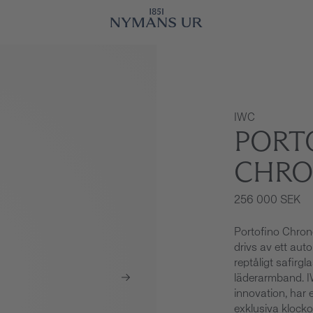
IWC
PORT
CHRO
256 000 SEK
Portofino Chro
drivs av ett aut
reptåligt safirgl
läderarmband. IW
innovation, har 
exklusiva klocko