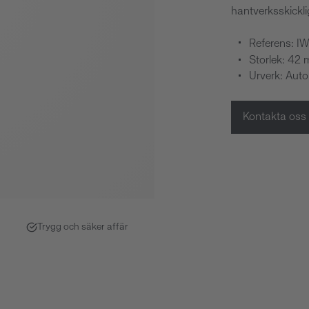
hantverksskickli
Referens: I
Storlek: 42
Urverk: Aut
Kontakta oss
Trygg och säker affär