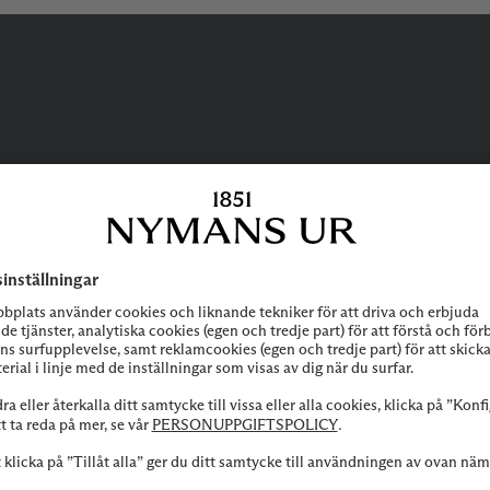
BEHÖVER DU
HJÄLP?
 att höra av dig till vår kundservice vid frågor om sortiment, tjänste
Kontakta oss