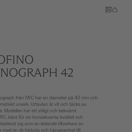
OFINO
Till kassan
NOGRAPH 42
nograph från IWC har en diameter på 42 mm och
omatiskt urverk. Urtavlan är vit och täcks av
as. Modellen har ett stiligt och bekvämt
C, känt för sin konsekventa kvalitet och
etablerat sig som en ledande tillverkare av
r med en rik historia och hängivenhet till