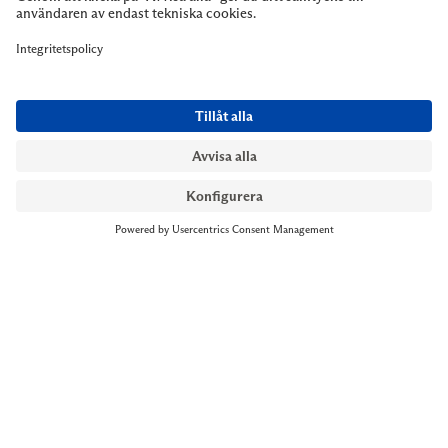
NYMANS UR STOCKHOLM
Till kassan
Biblioteksgatan 1
+46 8-545 061 60
stockholm@nymansur.com
OM OSS
INFORMATION
Om Nymans Ur
Boka möte
Våra butiker
FAQ