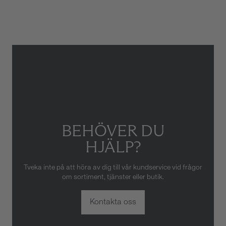
Gäller inte för slitage eller
skador som orsakats av felaktig
eller oaktsam hantering av
klockan. Garantin gäller heller
inte om klockan har hanterats
av obehörig tredje part.
BEHÖVER DU
HJÄLP?
Tveka inte på att höra av dig till vår kundservice vid frågor
om sortiment, tjänster eller butik.
Kontakta oss