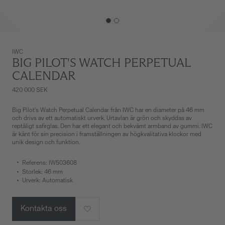
IWC
BIG PILOT'S WATCH PERPETUAL
CALENDAR
420 000 SEK
Big Pilot's Watch Perpetual Calendar från IWC har en diameter på 46 mm
och drivs av ett automatiskt urverk. Urtavlan är grön och skyddas av
reptåligt safirglas. Den har ett elegant och bekvämt armband av gummi. IWC
är känt för sin precision i framställningen av högkvalitativa klockor med
unik design och funktion.
Referens: IW503608
Storlek: 46 mm
Urverk: Automatisk
Kontakta oss