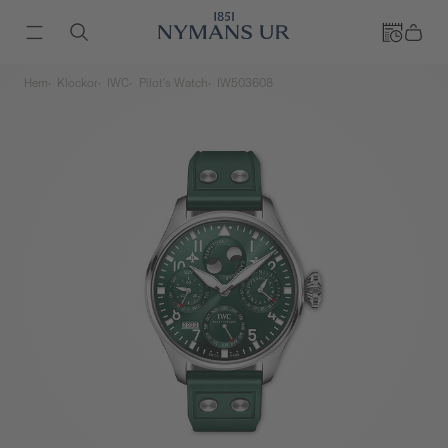
Hem
Klockor
IWC
Pilot's Watch
IW503608