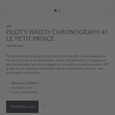
IWC
PILOT'S WATCH CHRONOGRAPH 41
LE PETIT PRINCE
149 000 SEK
Pilot's Watch Chronograph 41 Le Petit Prince från IWC har en diameter på
42 mm och drivs av ett automatiskt urverk. Urtavlan är blå och skyddas av
reptåligt safirglas. Den har ett elegant och bekvämt armband av gummi. IWC
är känt för sin precision i framställningen av högkvalitativa klockor med
unik design och funktion.
Referens: IW389410
Storlek: 42 mm
Urverk: Automatisk
Kontakta oss