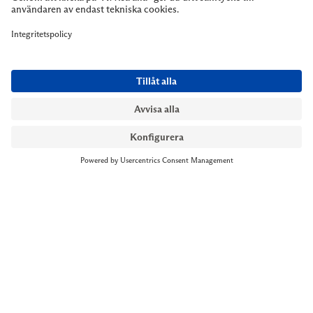
NYMANS UR STOCKHOLM
Till kassan
Biblioteksgatan 1
+46 8-545 061 60
stockholm@nymansur.com
OM OSS
INFORMATION
Om Nymans Ur
Boka möte
Våra butiker
FAQ