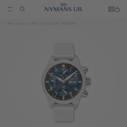
Hem
Klockor
IWC
Pilot's Watch
IW389410