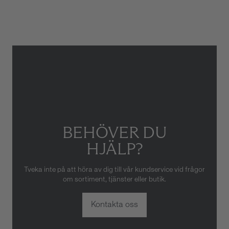
Gäller inte för slitage eller
skador som orsakats av felaktig
eller oaktsam hantering av
klockan. Garantin gäller heller
inte om klockan har hanterats
av obehörig tredje part.
BEHÖVER DU
HJÄLP?
Tveka inte på att höra av dig till vår kundservice vid frågor
om sortiment, tjänster eller butik.
Kontakta oss