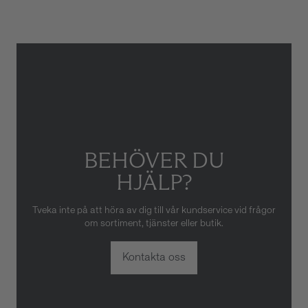
skador som orsakats av felaktig
eller oaktsam hantering av
klockan. Garantin gäller heller
inte om klockan har hanterats
av obehörig tredje part.
BEHÖVER DU
HJÄLP?
Tveka inte på att höra av dig till vår kundservice vid frågor
om sortiment, tjänster eller butik.
Kontakta oss