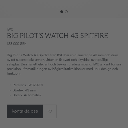
IWC
BIG PILOT’S WATCH 43 SPITFIRE
123 000 SEK
Big Pilot’s Watch 43 Spitfire från IWC har en diameter på 43 mm och drivs
av ett automatiskt urverk. Urtavlan är svart och skyddas av reptåligt
safirglas. Den har ett elegant och bekvämt läderarmband. IWC är känt för sin
precision i framställningen av högkvalitativa klockor med unik design och
funktion.
Referens: IW329701
Storlek: 43 mm
Urverk: Automatisk
Kontakta oss