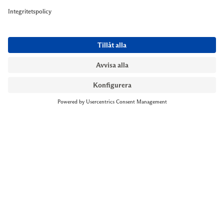
NYMANS UR STOCKHOLM
Till kassan
Biblioteksgatan 1
+46 8-545 061 60
stockholm@nymansur.com
OM OSS
INFORMATION
Om Nymans Ur
Boka möte
Våra butiker
FAQ
Press
Personuppgiftspolicy