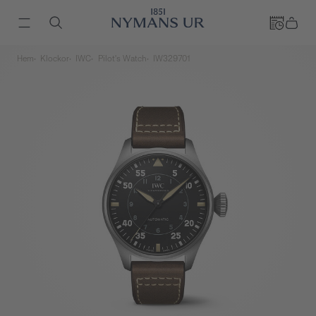
Hem
Klockor
IWC
Pilot's Watch
IW329701