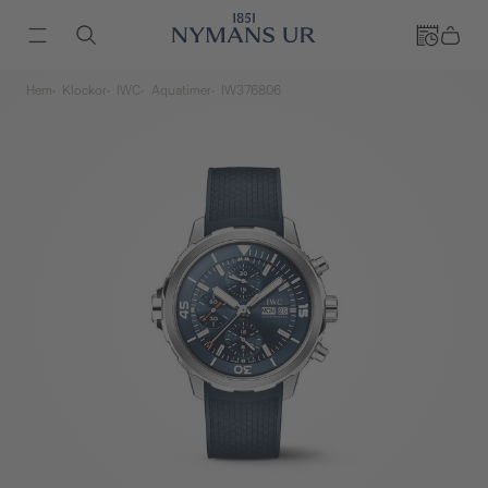
Hem
Klockor
IWC
Aquatimer
IW376806