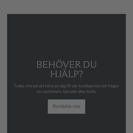
eller oaktsam hantering av
klockan. Garantin gäller heller
inte om klockan har hanterats
av obehörig tredje part.
BEHÖVER DU
HJÄLP?
Tveka inte på att höra av dig till vår kundservice vid frågor
om sortiment, tjänster eller butik.
Kontakta oss