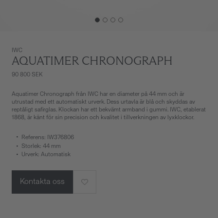
IWC
AQUATIMER CHRONOGRAPH
90 800 SEK
Aquatimer Chronograph från IWC har en diameter på 44 mm och är
utrustad med ett automatiskt urverk. Dess urtavla är blå och skyddas av
reptåligt safirglas. Klockan har ett bekvämt armband i gummi. IWC, etablerat
1868, är känt för sin precision och kvalitet i tillverkningen av lyxklockor.
Referens: IW376806
Storlek: 44 mm
Urverk: Automatisk
Kontakta oss