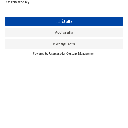
NYMANS UR STOCKHOLM
Till kassan
Biblioteksgatan 1
+46 8-545 061 60
stockholm@nymansur.com
OM OSS
INFORMATION
Om Nymans Ur
Boka möte
Våra butiker
FAQ
Press
Personuppgiftspolicy
Jobba hos oss
Försäljningsvillkor