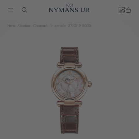
Hem
Klockor
Chopard
Imperiale
384319-5009