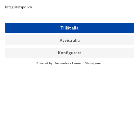
NYMANS UR STOCKHOLM
Till kassan
Biblioteksgatan 1
+46 8-545 061 60
stockholm@nymansur.com
OM OSS
INFORMATION
Om Nymans Ur
Boka möte
Våra butiker
FAQ
Press
Personuppgiftspolicy