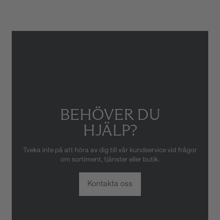
skador som orsakats av felaktig
eller oaktsam hantering av
klockan. Garantin gäller heller
inte om klockan har hanterats
av obehörig tredje part.
BEHÖVER DU
HJÄLP?
Tveka inte på att höra av dig till vår kundservice vid frågor
om sortiment, tjänster eller butik.
Kontakta oss