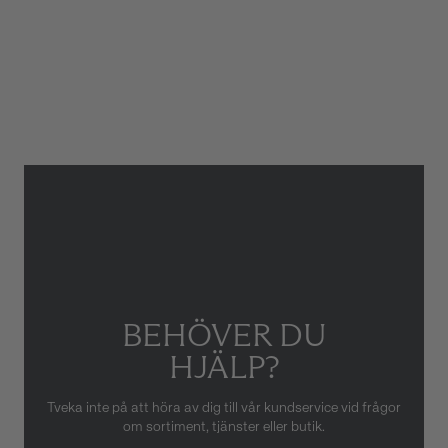
Glas
Safirglas
Garanti
2 år
Armbandstyp
Läder
Gäller inte för slitage eller
skador som orsakats av felaktig
eller oaktsam hantering av
klockan. Garantin gäller heller
inte om klockan har hanterats
av obehörig tredje part.
BEHÖVER DU
HJÄLP?
Tveka inte på att höra av dig till vår kundservice vid frågor
om sortiment, tjänster eller butik.