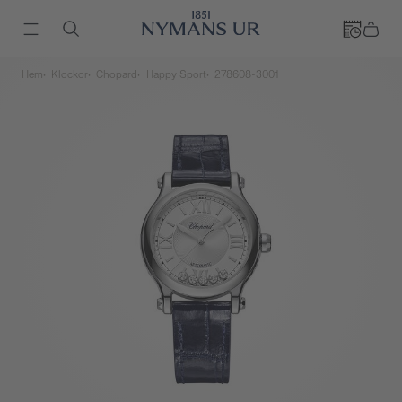
Hem
Klockor
Chopard
Happy Sport
278608-3001