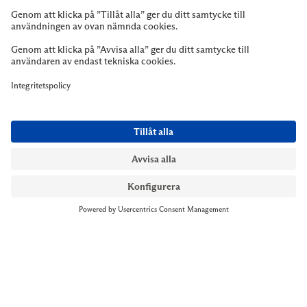
NYMANS UR STOCKHOLM
Till kassan
Biblioteksgatan 1
+46 8-545 061 60
stockholm@nymansur.com