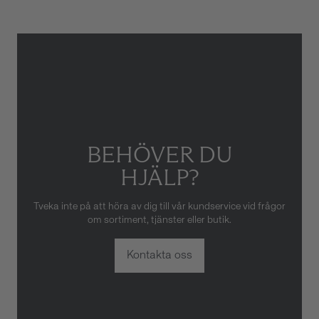
eller oaktsam hantering av
klockan. Garantin gäller heller
inte om klockan har hanterats
av obehörig tredje part.
BEHÖVER DU
HJÄLP?
Tveka inte på att höra av dig till vår kundservice vid frågor
om sortiment, tjänster eller butik.
Kontakta oss