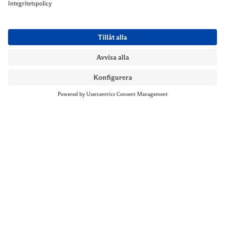
NYMANS UR STOCKHOLM
Till kassan
Biblioteksgatan 1
+46 8-545 061 60
stockholm@nymansur.com
OM OSS
INFORMATION
Om Nymans Ur
Boka möte
Våra butiker
FAQ
Press
Personuppgiftspolicy
Jobba hos oss
Försäljningsvillkor