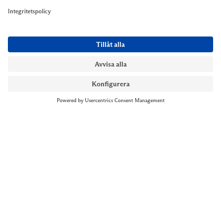
NYMANS UR STOCKHOLM
Till kassan
Biblioteksgatan 1
+46 8-545 061 60
stockholm@nymansur.com
OM OSS
INFORMATION
Om Nymans Ur
Boka möte
Våra butiker
FAQ
Press
Personuppgiftspolicy