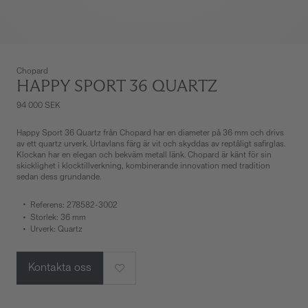
Chopard
HAPPY SPORT 36 QUARTZ
94 000 SEK
Happy Sport 36 Quartz från Chopard har en diameter på 36 mm och drivs
av ett quartz urverk. Urtavlans färg är vit och skyddas av reptåligt safirglas.
Klockan har en elegan och bekväm metall länk. Chopard är känt för sin
skicklighet i klocktillverkning, kombinerande innovation med tradition
sedan dess grundande.
Referens: 278582-3002
Storlek: 36 mm
Urverk: Quartz
Kontakta oss