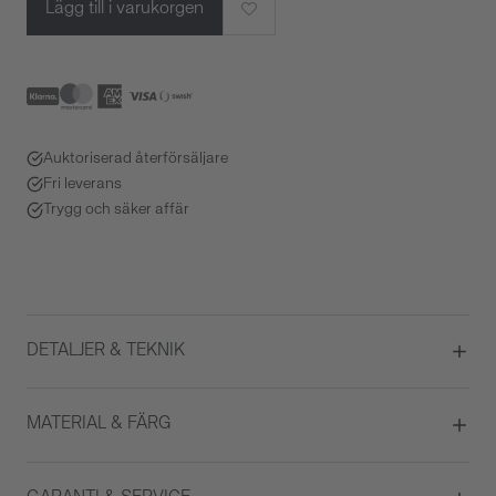
Lägg till i varukorgen
Auktoriserad återförsäljare
Fri leverans
Trygg och säker affär
DETALJER & TEKNIK
Diameter
30
MATERIAL & FÄRG
Urverk
Automatisk
ATM/Vattentålig
3 ATM
Boett material
Rostfritt stål