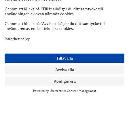
NYMANS UR STOCKHOLM
Till kassan
Biblioteksgatan 1
+46 8-545 061 60
stockholm@nymansur.com