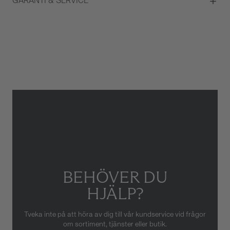
GARANTI & SERVICE
Färg på urtavla
Blå
Glas
Safirglas
Garanti
2 år
Armbandstyp
Läder
Gäller inte för slitage eller
skador som orsakats av felaktig
eller oaktsam hantering av
klockan. Garantin gäller heller
inte om klockan har hanterats
av obehörig tredje part.
BEHÖVER DU
HJÄLP?
Tveka inte på att höra av dig till vår kundservice vid frågor
om sortiment, tjänster eller butik.