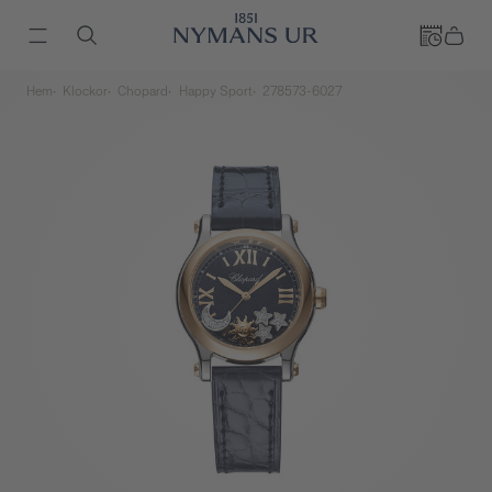
Hem
Klockor
Chopard
Happy Sport
278573-6027