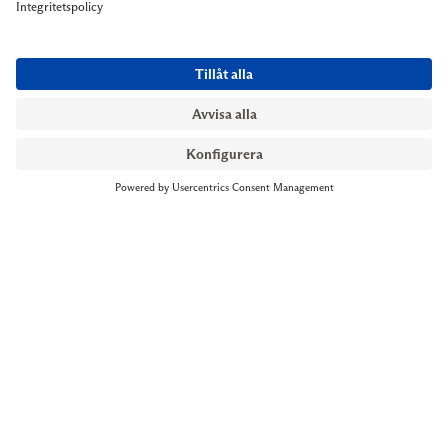
NYMANS UR STOCKHOLM
Till kassan
Biblioteksgatan 1
+46 8-545 061 60
stockholm@nymansur.com
OM OSS
INFORMATION
Om Nymans Ur
Boka möte
Våra butiker
FAQ
Press
Personuppgiftspolicy
Jobba hos oss
Försäljningsvillkor