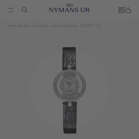
Hem
Klockor
Chopard
Happy Diamond
203957-1214