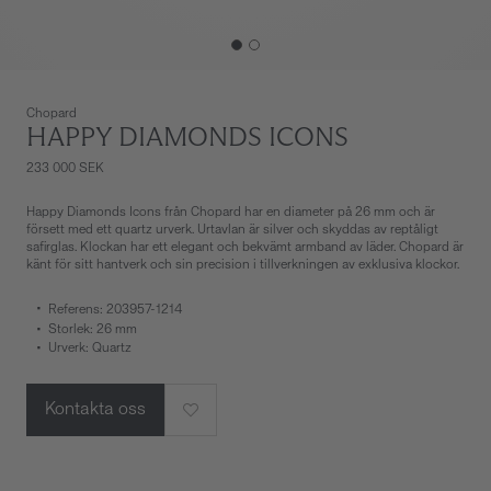
Chopard
HAPPY DIAMONDS ICONS
233 000 SEK
Happy Diamonds Icons från Chopard har en diameter på 26 mm och är
försett med ett quartz urverk. Urtavlan är silver och skyddas av reptåligt
safirglas. Klockan har ett elegant och bekvämt armband av läder. Chopard är
känt för sitt hantverk och sin precision i tillverkningen av exklusiva klockor.
Referens: 203957-1214
Storlek: 26 mm
Urverk: Quartz
Kontakta oss