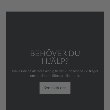
eller oaktsam hantering av
klockan. Garantin gäller heller
inte om klockan har hanterats
av obehörig tredje part.
BEHÖVER DU
HJÄLP?
Tveka inte på att höra av dig till vår kundservice vid frågor
om sortiment, tjänster eller butik.
Kontakta oss