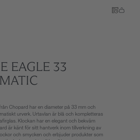
Till kassan
E EAGLE 33
MATIC
 från Chopard har en diameter på 33 mm och
omatiskt urverk. Urtavlan är blå och kompletteras
 safirglas. Klockan har en elegant och bekväm
rd är känt för sitt hantverk inom tillverkning av
klockor och smycken och erbjuder produkter som