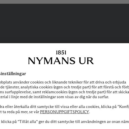
BEHÖVER DU
HJÄLP?
 att höra av dig till vår kundservice vid frågor om sortiment, tjänste
Kontakta oss