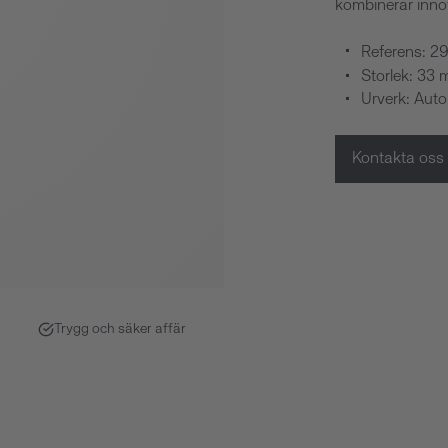
kombinerar innov
Referens: 2
Storlek: 33
Urverk: Aut
Kontakta oss
Trygg och säker affär