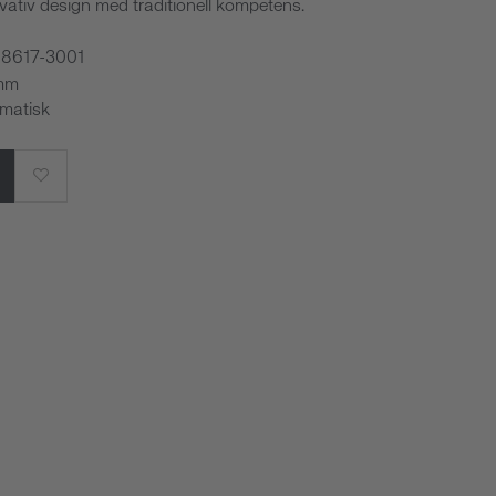
ativ design med traditionell kompetens.
98617-3001
 mm
omatisk