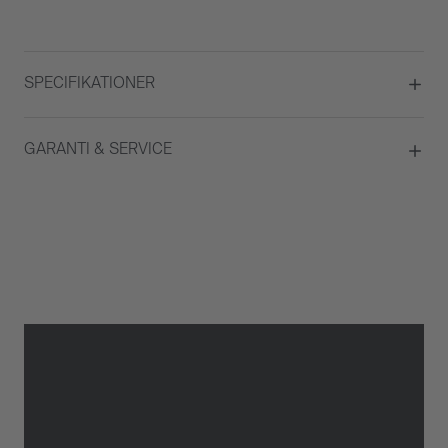
SPECIFIKATIONER
Material
Vitguld
GARANTI & SERVICE
Typ av smycke
Ring
Garanti
2 år
Gäller inte för slitage eller
skador som orsakats av felaktig
eller oaktsam hantering av
klockan. Garantin gäller heller
inte om klockan har hanterats
av obehörig tredje part.