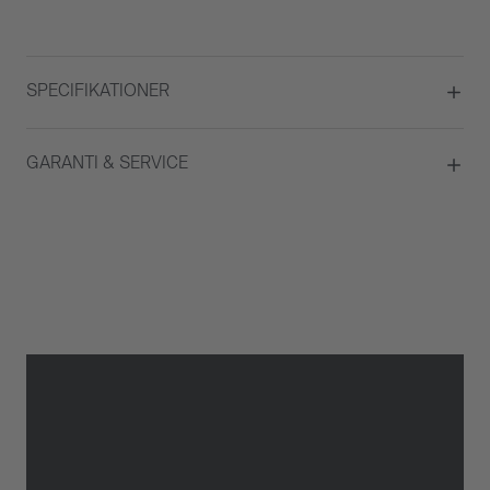
SPECIFIKATIONER
Material
Vitguld
GARANTI & SERVICE
Typ av smycke
Ring
Garanti
2 år
Gäller inte för slitage eller
skador som orsakats av felaktig
eller oaktsam hantering av
klockan. Garantin gäller heller
inte om klockan har hanterats
av obehörig tredje part.