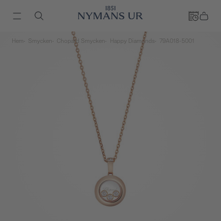
Hem
Smycken
Chopard Smycken
Happy Diamonds
79A018-5001