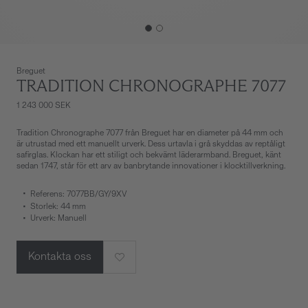
Breguet
TRADITION CHRONOGRAPHE 7077
1 243 000 SEK
Tradition Chronographe 7077 från Breguet har en diameter på 44 mm och
är utrustad med ett manuellt urverk. Dess urtavla i grå skyddas av reptåligt
safirglas. Klockan har ett stiligt och bekvämt läderarmband. Breguet, känt
sedan 1747, står för ett arv av banbrytande innovationer i klocktillverkning.
Referens: 7077BB/GY/9XV
Storlek: 44 mm
Urverk: Manuell
Kontakta oss