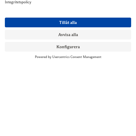
NYMANS UR STOCKHOLM
Till kassan
Biblioteksgatan 1
+46 8-545 061 60
stockholm@nymansur.com
OM OSS
INFORMATION
Om Nymans Ur
Boka möte
Våra butiker
FAQ
Press
Personuppgiftspolicy
Jobba hos oss
Försäljningsvillkor