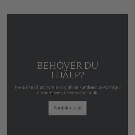
eller oaktsam hantering av
klockan. Garantin gäller heller
inte om klockan har hanterats
av obehörig tredje part.
BEHÖVER DU
HJÄLP?
Tveka inte på att höra av dig till vår kundservice vid frågor
om sortiment, tjänster eller butik.
Kontakta oss