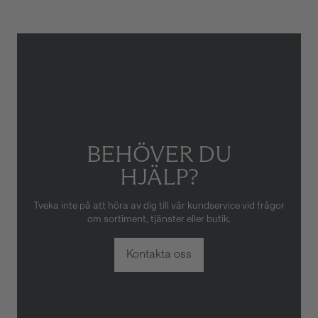
eller oaktsam hantering av
klockan. Garantin gäller heller
inte om klockan har hanterats
av obehörig tredje part.
BEHÖVER DU
HJÄLP?
Tveka inte på att höra av dig till vår kundservice vid frågor
om sortiment, tjänster eller butik.
Kontakta oss