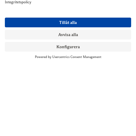
NYMANS UR STOCKHOLM
Till kassan
Biblioteksgatan 1
+46 8-545 061 60
stockholm@nymansur.com
OM OSS
INFORMATION
Om Nymans Ur
Boka möte
Våra butiker
FAQ
Press
Personuppgiftspolicy
Jobba hos oss
Försäljningsvillkor