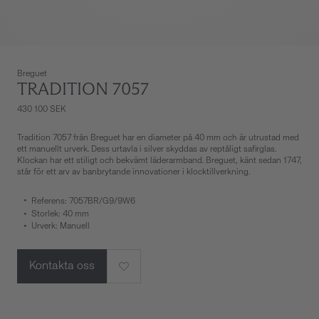
Breguet
TRADITION 7057
430 100 SEK
Tradition 7057 från Breguet har en diameter på 40 mm och är utrustad med
ett manuellt urverk. Dess urtavla i silver skyddas av reptåligt safirglas.
Klockan har ett stiligt och bekvämt läderarmband. Breguet, känt sedan 1747,
står för ett arv av banbrytande innovationer i klocktillverkning.
Referens: 7057BR/G9/9W6
Storlek: 40 mm
Urverk: Manuell
Kontakta oss