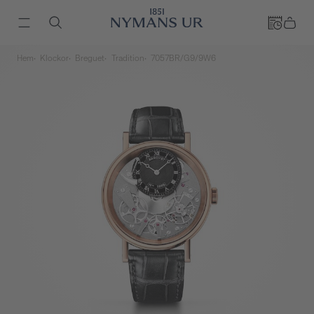
Hem
Klockor
Breguet
Tradition
7057BR/G9/9W6