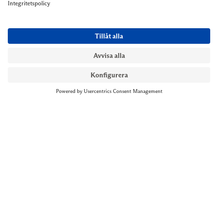
NYMANS UR STOCKHOLM
Till kassan
Biblioteksgatan 1
+46 8-545 061 60
stockholm@nymansur.com
OM OSS
INFORMATION
Om Nymans Ur
Boka möte
Våra butiker
FAQ
Press
Personuppgiftspolicy
Jobba hos oss
Försäljningsvillkor