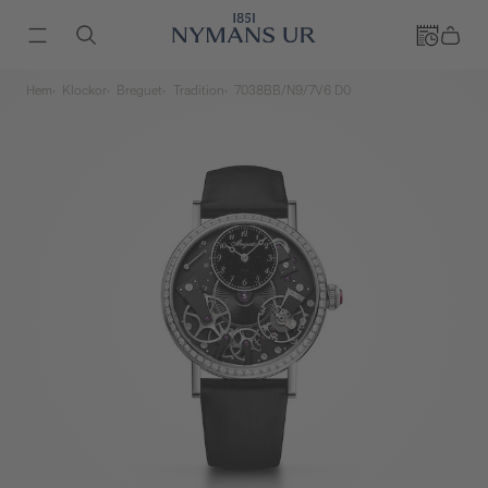
Hem
Klockor
Breguet
Tradition
7038BB/N9/7V6 D0