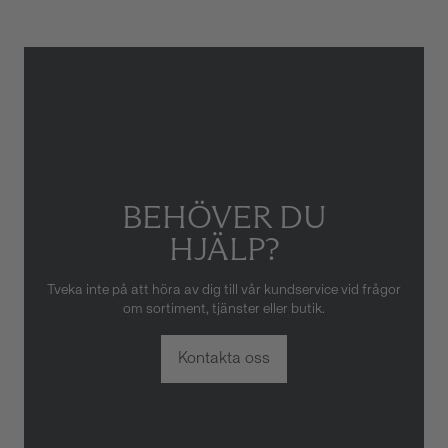
eller oaktsam hantering av
klockan. Garantin gäller heller
inte om klockan har hanterats
av obehörig tredje part.
BEHÖVER DU
HJÄLP?
Tveka inte på att höra av dig till vår kundservice vid frågor
om sortiment, tjänster eller butik.
Kontakta oss