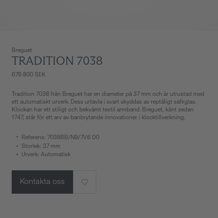
Breguet
TRADITION 7038
679 800 SEK
Tradition 7038 från Breguet har en diameter på 37 mm och är utrustad med
ett automatiskt urverk. Dess urtavla i svart skyddas av reptåligt safirglas.
Klockan har ett stiligt och bekvämt textil armband. Breguet, känt sedan
1747, står för ett arv av banbrytande innovationer i klocktillverkning.
Referens: 7038BB/N9/7V6 D0
Storlek: 37 mm
Urverk: Automatisk
Kontakta oss