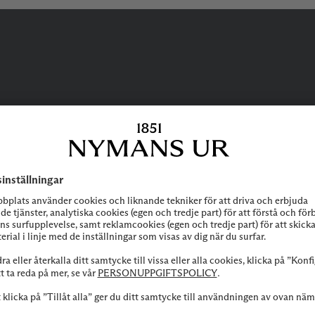
BEHÖVER DU
HJÄLP?
 att höra av dig till vår kundservice vid frågor om sortiment, tjänste
Kontakta oss