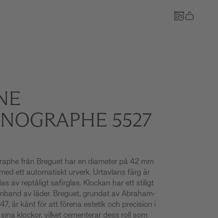
NE
Till kassan
NOGRAPHE 5527
aphe från Breguet har en diameter på 42 mm
med ett automatiskt urverk. Urtavlans färg är
as av reptåligt safirglas. Klockan har ett stiligt
band av läder. Breguet, grundat av Abraham-
7, är känt för att förena estetik och precision i
 sina klockor, vilket cementerar dess roll som