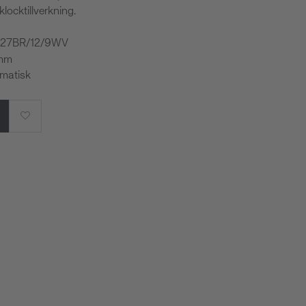
klocktillverkning.
5527BR/12/9WV
 mm
omatisk