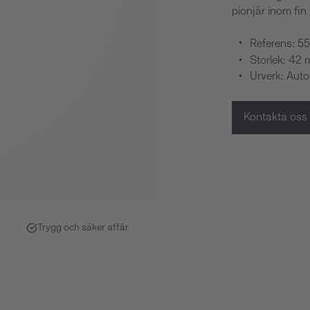
pionjär inom fin 
Referens: 
Storlek: 42
Urverk: Aut
Kontakta oss
Trygg och säker affär