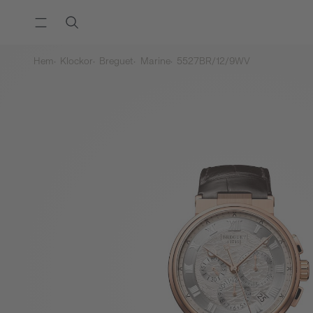
Hem
Klockor
Breguet
Marine
5527BR/12/9WV