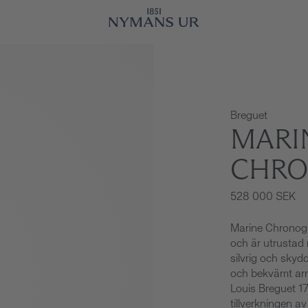
Breguet
MARI
CHRO
528 000 SEK
Marine Chronogr
och är utrustad 
silvrig och skydd
och bekvämt arm
Louis Breguet 174
tillverkningen av