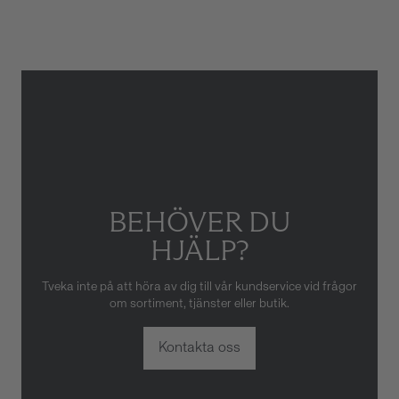
Gäller inte för slitage eller
skador som orsakats av felaktig
eller oaktsam hantering av
klockan. Garantin gäller heller
inte om klockan har hanterats
av obehörig tredje part.
BEHÖVER DU
HJÄLP?
Tveka inte på att höra av dig till vår kundservice vid frågor
om sortiment, tjänster eller butik.
Kontakta oss