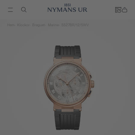
Hem
Klockor
Breguet
Marine
5527BR/12/5WV