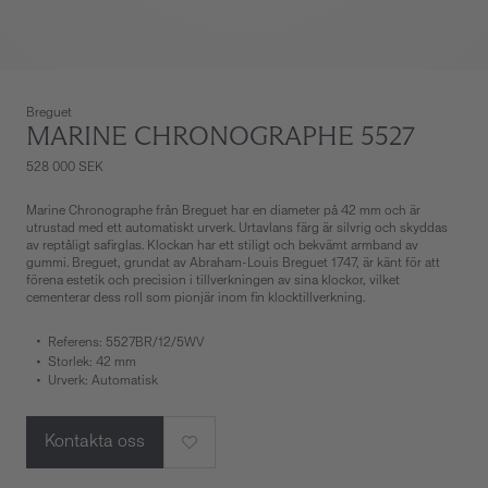
Breguet
MARINE CHRONOGRAPHE 5527
528 000 SEK
Marine Chronographe från Breguet har en diameter på 42 mm och är
utrustad med ett automatiskt urverk. Urtavlans färg är silvrig och skyddas
av reptåligt safirglas. Klockan har ett stiligt och bekvämt armband av
gummi. Breguet, grundat av Abraham-Louis Breguet 1747, är känt för att
förena estetik och precision i tillverkningen av sina klockor, vilket
cementerar dess roll som pionjär inom fin klocktillverkning.
Referens: 5527BR/12/5WV
Storlek: 42 mm
Urverk: Automatisk
Kontakta oss