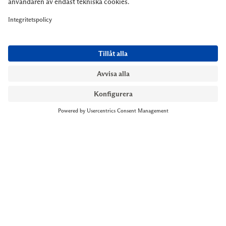
NYMANS UR STOCKHOLM
Till kassan
Biblioteksgatan 1
+46 8-545 061 60
stockholm@nymansur.com
OM OSS
INFORMATION
Om Nymans Ur
Boka möte
Våra butiker
FAQ