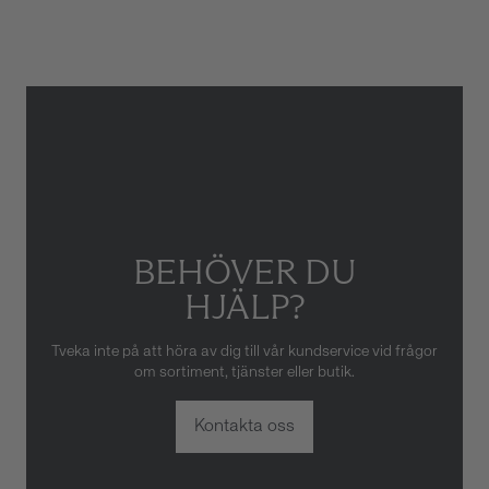
Gäller inte för slitage eller
skador som orsakats av felaktig
eller oaktsam hantering av
klockan. Garantin gäller heller
inte om klockan har hanterats
av obehörig tredje part.
BEHÖVER DU
HJÄLP?
Tveka inte på att höra av dig till vår kundservice vid frågor
om sortiment, tjänster eller butik.
Kontakta oss