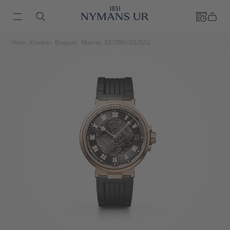
Hem
Klockor
Breguet
Marine
5517BR/G3/5ZU