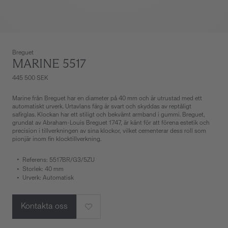
Breguet
MARINE 5517
445 500 SEK
Marine från Breguet har en diameter på 40 mm och är utrustad med ett
automatiskt urverk. Urtavlans färg är svart och skyddas av reptåligt
safirglas. Klockan har ett stiligt och bekvämt armband i gummi. Breguet,
grundat av Abraham-Louis Breguet 1747, är känt för att förena estetik och
precision i tillverkningen av sina klockor, vilket cementerar dess roll som
pionjär inom fin klocktillverkning.
Referens: 5517BR/G3/5ZU
Storlek: 40 mm
Urverk: Automatisk
Kontakta oss