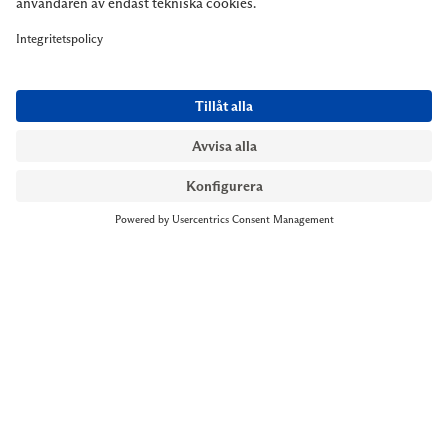
NYMANS UR STOCKHOLM
Till kassan
Biblioteksgatan 1
+46 8-545 061 60
stockholm@nymansur.com
OM OSS
INFORMATION
Om Nymans Ur
Boka möte
Våra butiker
FAQ