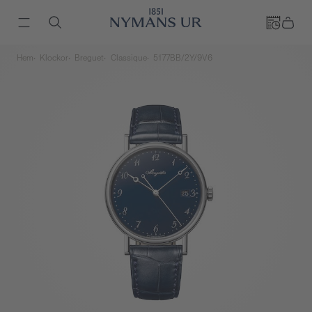
Hem
Klockor
Breguet
Classique
5177BB/2Y/9V6