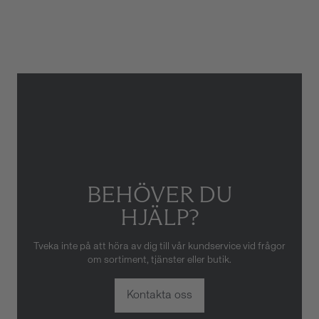
Armbandstyp
Läder
Gäller inte för slitage eller
skador som orsakats av felaktig
eller oaktsam hantering av
klockan. Garantin gäller heller
inte om klockan har hanterats
av obehörig tredje part.
BEHÖVER DU
HJÄLP?
Tveka inte på att höra av dig till vår kundservice vid frågor
om sortiment, tjänster eller butik.
Kontakta oss