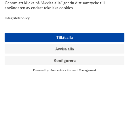
NYMANS UR STOCKHOLM
Till kassan
Biblioteksgatan 1
+46 8-545 061 60
stockholm@nymansur.com
OM OSS
INFORMATION
Om Nymans Ur
Boka möte