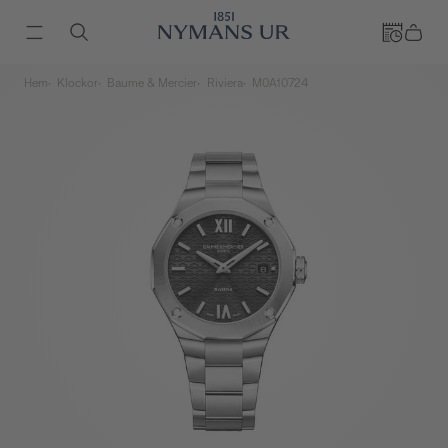
Hem
Klockor
Baume & Mercier
Riviera
M0A10724