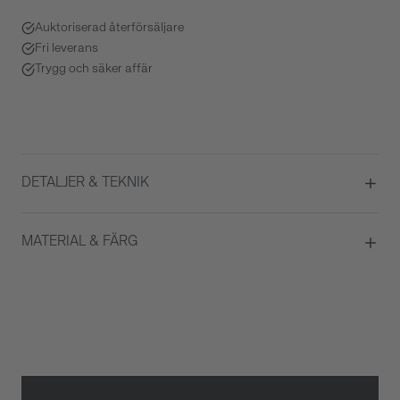
Auktoriserad återförsäljare
Fri leverans
Trygg och säker affär
DETALJER & TEKNIK
Diameter
36
MATERIAL & FÄRG
Urverk
Quartz
Datumvisare
Ja
Boett material
Rostfritt stål
ATM/Vattentålig
5 ATM
Färg på urtavla
Svart
Glas
Safirglas
Armbandstyp
Länk