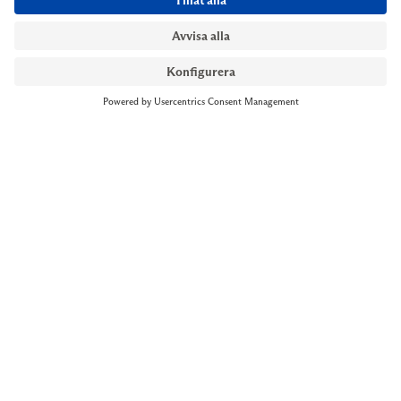
NYMANS UR STOCKHOLM
Till kassan
Biblioteksgatan 1
+46 8-545 061 60
stockholm@nymansur.com
OM OSS
INFORMATION
Om Nymans Ur
Boka möte
Våra butiker
FAQ
Press
Personuppgiftspolicy
Jobba hos oss
Försäljningsvillkor