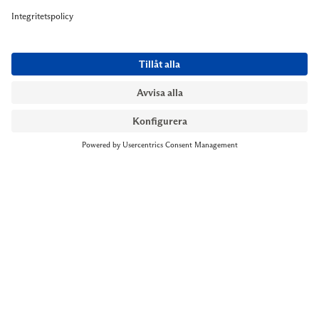
NYMANS UR STOCKHOLM
Till kassan
Biblioteksgatan 1
+46 8-545 061 60
stockholm@nymansur.com
OM OSS
INFORMATION
Om Nymans Ur
Boka möte
Våra butiker
FAQ
Press
Personuppgiftspolicy