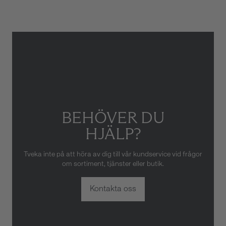
skador som orsakats av felaktig
eller oaktsam hantering av
klockan. Garantin gäller heller
inte om klockan har hanterats
av obehörig tredje part.
BEHÖVER DU
HJÄLP?
Tveka inte på att höra av dig till vår kundservice vid frågor
om sortiment, tjänster eller butik.
Kontakta oss