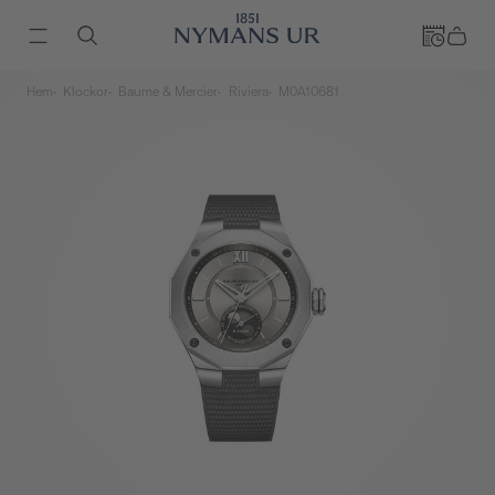
Hem
Klockor
Baume & Mercier
Riviera
M0A10681