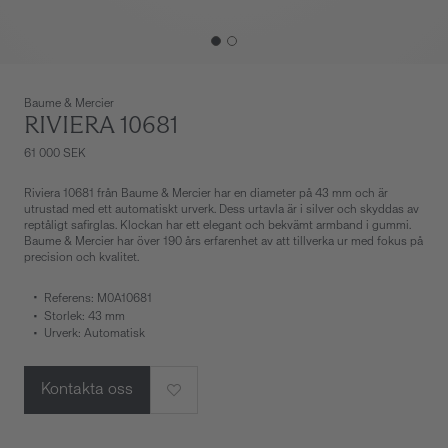
Baume & Mercier
RIVIERA 10681
61 000 SEK
Riviera 10681 från Baume & Mercier har en diameter på 43 mm och är
utrustad med ett automatiskt urverk. Dess urtavla är i silver och skyddas av
reptåligt safirglas. Klockan har ett elegant och bekvämt armband i gummi.
Baume & Mercier har över 190 års erfarenhet av att tillverka ur med fokus på
precision och kvalitet.
Referens: M0A10681
Storlek: 43 mm
Urverk: Automatisk
Kontakta oss