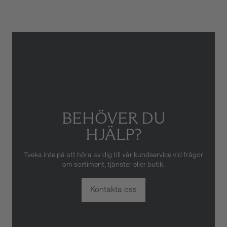
skador som orsakats av felaktig
eller oaktsam hantering av
klockan. Garantin gäller heller
inte om klockan har hanterats
av obehörig tredje part.
BEHÖVER DU
HJÄLP?
Tveka inte på att höra av dig till vår kundservice vid frågor
om sortiment, tjänster eller butik.
Kontakta oss