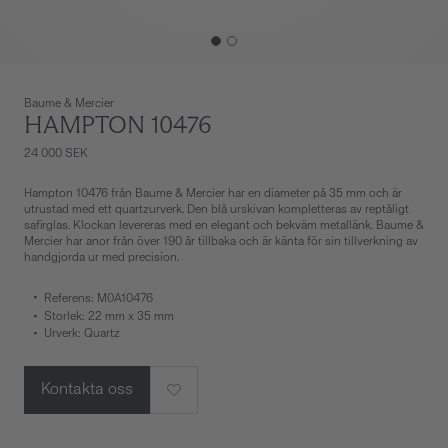
Baume & Mercier
HAMPTON 10476
24 000 SEK
Hampton 10476 från Baume & Mercier har en diameter på 35 mm och är
utrustad med ett quartzurverk. Den blå urskivan kompletteras av reptåligt
safirglas. Klockan levereras med en elegant och bekväm metallänk. Baume &
Mercier har anor från över 190 år tillbaka och är känta för sin tillverkning av
handgjorda ur med precision.
Referens: M0A10476
Storlek: 22 mm x 35 mm
Urverk: Quartz
Kontakta oss