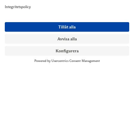
NYMANS UR STOCKHOLM
Till kassan
Biblioteksgatan 1
+46 8-545 061 60
stockholm@nymansur.com
OM OSS
INFORMATION
Om Nymans Ur
Boka möte
Våra butiker
FAQ
Press
Personuppgiftspolicy