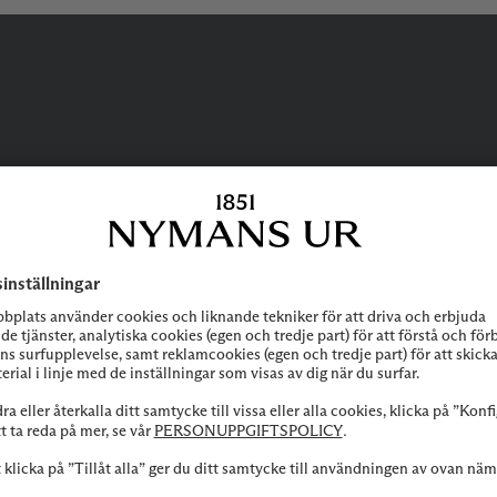
BEHÖVER DU
HJÄLP?
 att höra av dig till vår kundservice vid frågor om sortiment, tjänste
Kontakta oss