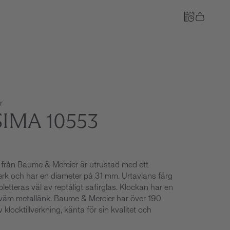
Till kassan
r
IMA 10553
från Baume & Mercier är utrustad med ett
erk och har en diameter på 31 mm. Urtavlans färg
mpletteras väl av reptåligt safirglas. Klockan har en
väm metallänk. Baume & Mercier har över 190
 klocktillverkning, känta för sin kvalitet och