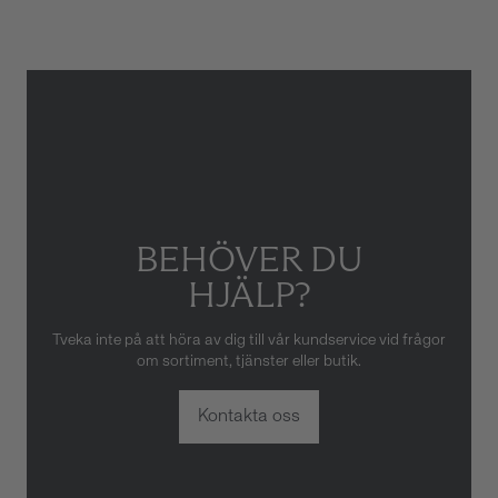
skador som orsakats av felaktig
eller oaktsam hantering av
klockan. Garantin gäller heller
inte om klockan har hanterats
av obehörig tredje part.
BEHÖVER DU
HJÄLP?
Tveka inte på att höra av dig till vår kundservice vid frågor
om sortiment, tjänster eller butik.
Kontakta oss