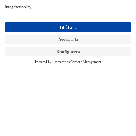
NYMANS UR STOCKHOLM
Till kassan
Biblioteksgatan 1
+46 8-545 061 60
stockholm@nymansur.com
OM OSS
INFORMATION
Om Nymans Ur
Boka möte
Våra butiker
FAQ
Press
Personuppgiftspolicy