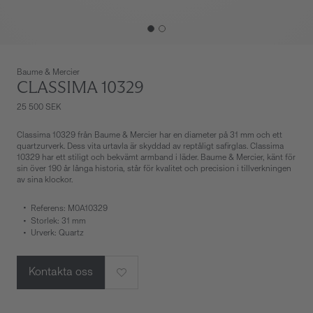
Baume & Mercier
CLASSIMA 10329
25 500 SEK
Classima 10329 från Baume & Mercier har en diameter på 31 mm och ett
quartzurverk. Dess vita urtavla är skyddad av reptåligt safirglas. Classima
10329 har ett stiligt och bekvämt armband i läder. Baume & Mercier, känt för
sin över 190 år långa historia, står för kvalitet och precision i tillverkningen
av sina klockor.
Referens: M0A10329
Storlek: 31 mm
Urverk: Quartz
Kontakta oss