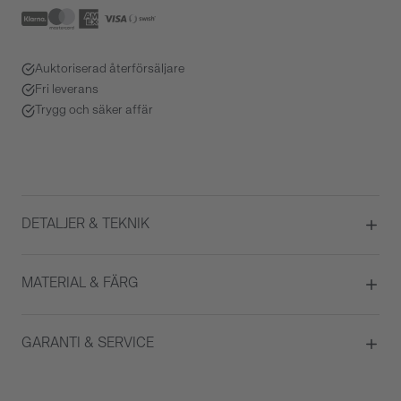
Auktoriserad återförsäljare
Fri leverans
Trygg och säker affär
DETALJER & TEKNIK
Diameter
42
MATERIAL & FÄRG
Urverk
Quartz
Boett material
Rostfritt stål
GARANTI & SERVICE
Färg på urtavla
Silver
Glas
Safirglas
Garanti
2 år