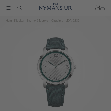
Hem
Klockor
Baume & Mercier
Classima
M0A10235