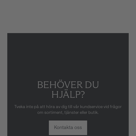
Armbandstyp
Textil
Gäller inte för slitage eller
skador som orsakats av felaktig
eller oaktsam hantering av
klockan. Garantin gäller heller
inte om klockan har hanterats
av obehörig tredje part.
BEHÖVER DU
HJÄLP?
Tveka inte på att höra av dig till vår kundservice vid frågor
om sortiment, tjänster eller butik.
Kontakta oss