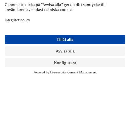
NYMANS UR STOCKHOLM
Till kassan
Biblioteksgatan 1
+46 8-545 061 60
stockholm@nymansur.com
OM OSS
INFORMATION
Om Nymans Ur
Boka möte