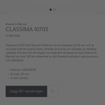
Baume & Mercier
CLASSIMA 10705
14 650 SEK
Classima 10705 från Baume & Mercier har en diameter på 42 mm och är
utrustad med ett quartzurverk. Urtavlan är silvrig och skyddas av reptåligt
safirglas. Klockan har ett elegant och bekvämt armband av textil. Baume &
Mercier har över 190 års erfarenhet av att tillverka kvalitetsur med precision
och pålitlighet.
Referens: M0A10235
Storlek: 42 mm
Urverk: Quartz
Lägg till i varukorgen