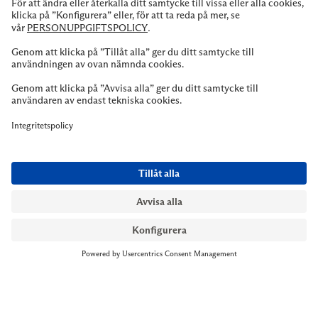
NYMANS UR STOCKHOLM
Till kassan
Biblioteksgatan 1
+46 8-545 061 60
stockholm@nymansur.com