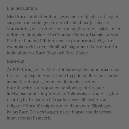
Limited Edition
Med Rare Limited Edition ges en unik möjlighet att äga ett
smycke som verkligen är one of a kind. Varje smycke
skapas kring en särskild sten som utgör verkets hjärta, eller
utifrån en designidé från Creative Director Dannie Larsson.
Ett Rare Limited Edition-smycke produceras i högst tre
exemplar och har en lekfull och något mer lättsam ton än
kollektionerna Rare Edge och Rare Classic.
Rare-Cut
År 1919 formgav Dr. Marcel Tolkowsky den moderna runda
briljantslipningen. Hans arbete byggde på flera års studier
av hur ljuset bryts genom en diamants fasetter.
Rare Jewelry har skapat en ny slipning för färgade
ädelstenar som – inspirerad av Tolkowskys arbete – syftar
till att lyfta briljansen i färgade stenar till nivåer som
tidigare främst förknippats med diamanter. Slipningen
kallas Rare Cut och bygger på de högsta standarderna
inom svenskt hantverk.