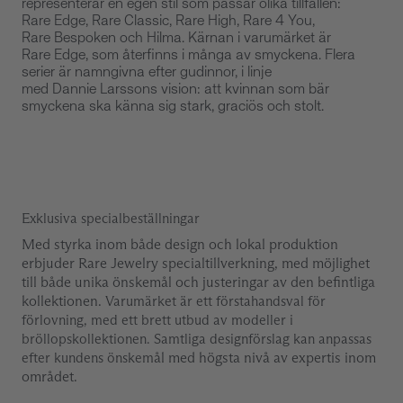
representerar en egen stil som passar olika tillfällen:
Rare
Edge
, Rare Classic, Rare
High
, Rare 4
You
,
Rare
Bespoken
och Hilma.
Kärnan i varumärket är
Rare
Edge
, som återfinns i många av smyckena. Flera
serier är namngivna efter gudinnor, i linje
med
Dannie
Larssons vision: att kvinnan som bär
smyckena ska känna sig stark, graciös och stolt.
Exklusiva specialbeställningar
Med styrka inom både design och lokal produktion
erbjuder Rare Jewelry specialtillverkning, med möjlighet
till både unika önskemål och justeringar av den befintliga
kollektionen.
Varumärket är ett förstahandsval för
förlovning, med ett brett utbud av modeller i
bröllopskollektionen. Samtliga designförslag kan anpassas
efter kundens önskem
ål med högsta nivå av expertis inom
området.